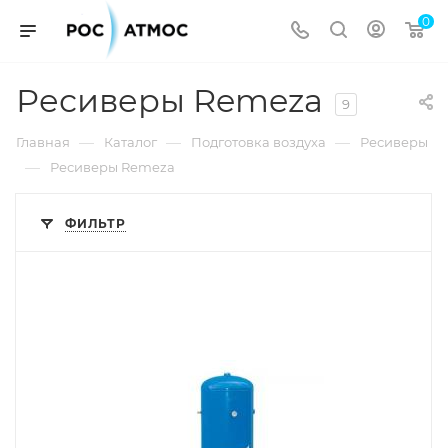
0
Ресиверы Remeza
9
—
—
—
Главная
Каталог
Подготовка воздуха
Ресиверы
—
Ресиверы Remeza
ФИЛЬТР