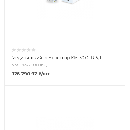
Медицинский компрессор КМ-50.OLD15Д
Арт.: КМ-50.OLD15Д
126 790.97
₽
/шт