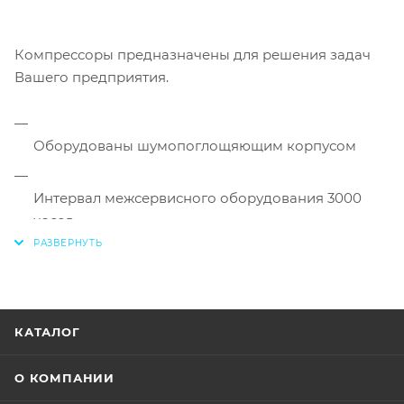
Компрессоры предназначены для решения задач
Вашего предприятия.
Оборудованы шумопоглощяющим корпусом
Интервал межсервисного оборудования 3000
часов
Непрерывно работают до 24 часов в сутки
Автоматическая система управления и контроля
КАТАЛОГ
работоспособности
О КОМПАНИИ
Трёхступенчатая система маслоотделения