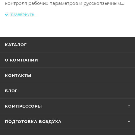
контроля рабочих параметров и русскоязычным
меню. Производительность установок зависит от
модели и составляет 7200/6500/5600/5100 или
8500/7700/6700/6000 л/мин. Возможна
комплектация агрегатов дополнительным
оборудованием под требования заказчика.
КАТАЛОГ
О КОМПАНИИ
КОНТАКТЫ
БЛОГ
КОМПРЕССОРЫ
ПОДГОТОВКА ВОЗДУХА