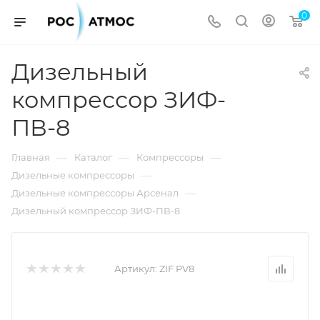
0
Дизельный
компрессор ЗИФ-
ПВ-8
—
—
—
Главная
Каталог
Компрессоры
—
Дизельные компрессоры
—
Дизельные компрессоры Арсенал
Дизельный компрессор ЗИФ-ПВ-8
Артикул:
ZIF PV8