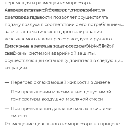
перемещая и размещая компрессор в
Автоматическая система регулирования
непосредственной близости от потребителя
производительности позволяет осуществлять
сжатого воздуха.
подачу воздуха в соответствии с его потреблением,
за счет автоматического дросселирования
всасываемого в компрессор воздуха и ручного
Дизельные винтовые компрессоры ЗИФ-ПВ-8
изменения частоты вращения дизеля рукояткой
снабжены системой аварийной защиты,
газа.
осуществляющей остановку двигателя в следующих
ситуациях:
Перегрев охлаждающей жидкости в дизеле
При превышении максимально допустимой
температуры воздушно-масляной смеси
При превышении давления масла в системе
смазки
Размещение дизельного компрессора на прицепе