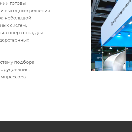
ании готовы
ки выгодные решения
ора небольшой
ных систем,
ьта оператора, для
ударственных
истему подбора
борудования,
омпрессора