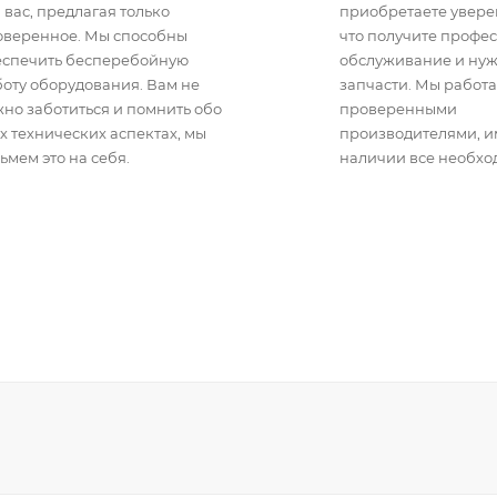
 вас, предлагая только
приобретаете уверен
оверенное. Мы способны
что получите профе
еспечить бесперебойную
обслуживание и ну
оту оборудования. Вам не
запчасти. Мы работа
но заботиться и помнить обо
проверенными
х технических аспектах, мы
производителями, 
ьмем это на себя.
наличии все необхо