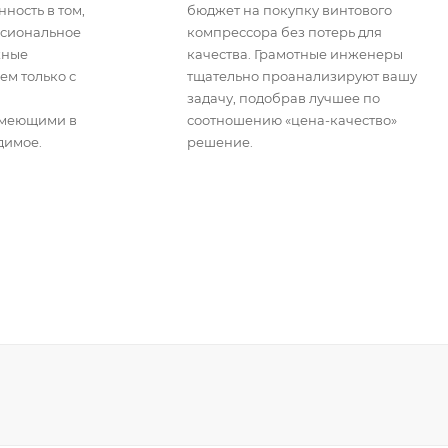
ность в том,
бюджет на покупку винтового
ссиональное
компрессора без потерь для
жные
качества. Грамотные инженеры
ем только с
тщательно проанализируют вашу
задачу, подобрав лучшее по
имеющими в
соотношению «цена-качество»
димое.
решение.