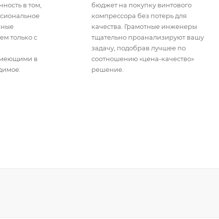
ность в том,
бюджет на покупку винтового
ссиональное
компрессора без потерь для
жные
качества. Грамотные инженеры
ем только с
тщательно проанализируют вашу
задачу, подобрав лучшее по
имеющими в
соотношению «цена-качество»
димое.
решение.