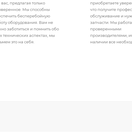
 вас, предлагая только
приобретаете уверен
оверенное. Мы способны
что получите профе
еспечить бесперебойную
обслуживание и ну
оту оборудования. Вам не
запчасти. Мы работа
но заботиться и помнить обо
проверенными
х технических аспектах, мы
производителями, 
ьмем это на себя.
наличии все необхо