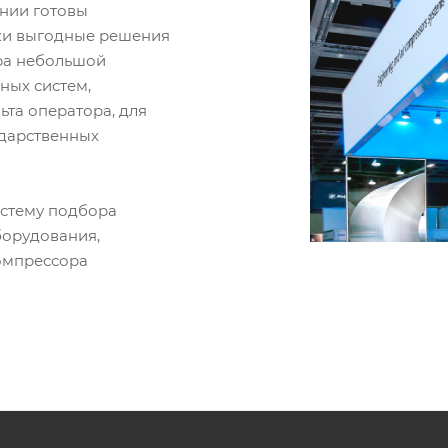
ании готовы
ки выгодные решения
ора небольшой
ных систем,
ьта оператора, для
ударственных
истему подбора
борудования,
омпрессора