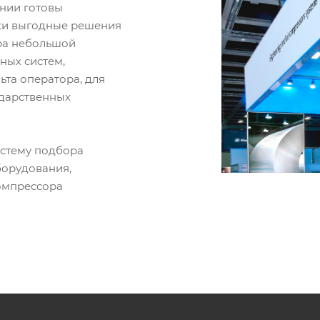
ании готовы
ки выгодные решения
ора небольшой
ных систем,
ьта оператора, для
ударственных
истему подбора
борудования,
омпрессора