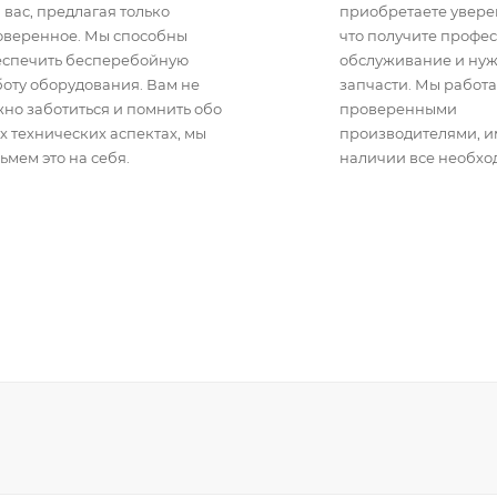
 вас, предлагая только
приобретаете уверен
оверенное. Мы способны
что получите профе
еспечить бесперебойную
обслуживание и ну
оту оборудования. Вам не
запчасти. Мы работа
но заботиться и помнить обо
проверенными
х технических аспектах, мы
производителями, 
ьмем это на себя.
наличии все необхо