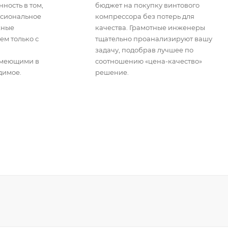
ность в том,
бюджет на покупку винтового
ссиональное
компрессора без потерь для
жные
качества. Грамотные инженеры
ем только с
тщательно проанализируют вашу
задачу, подобрав лучшее по
имеющими в
соотношению «цена-качество»
димое.
решение.