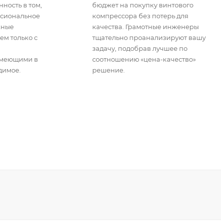
ность в том,
бюджет на покупку винтового
ссиональное
компрессора без потерь для
жные
качества. Грамотные инженеры
ем только с
тщательно проанализируют вашу
задачу, подобрав лучшее по
имеющими в
соотношению «цена-качество»
димое.
решение.