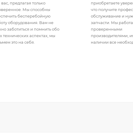
 вас, предлагая только
приобретаете уверен
оверенное. Мы способны
что получите профе
еспечить бесперебойную
обслуживание и ну
оту оборудования. Вам не
запчасти. Мы работа
но заботиться и помнить обо
проверенными
х технических аспектах, мы
производителями, 
ьмем это на себя.
наличии все необхо