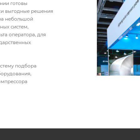
ании готовы
ки выгодные решения
ора небольшой
ных систем,
ьта оператора, для
ударственных
истему подбора
борудования,
омпрессора