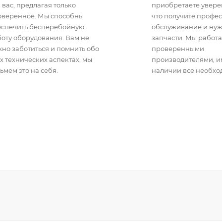
 вас, предлагая только
приобретаете уверен
оверенное. Мы способны
что получите профе
еспечить бесперебойную
обслуживание и ну
оту оборудования. Вам не
запчасти. Мы работа
но заботиться и помнить обо
проверенными
х технических аспектах, мы
производителями, 
ьмем это на себя.
наличии все необхо