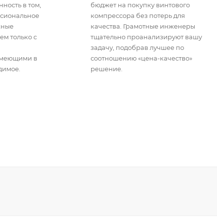
ность в том,
бюджет на покупку винтового
ссиональное
компрессора без потерь для
жные
качества. Грамотные инженеры
ем только с
тщательно проанализируют вашу
задачу, подобрав лучшее по
имеющими в
соотношению «цена-качество»
димое.
решение.