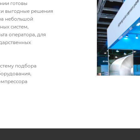
ании готовы
ки выгодные решения
ора небольшой
ных систем,
ьта оператора, для
ударственных
истему подбора
борудования,
омпрессора