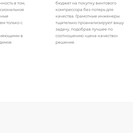
ность в том,
бюджет на покупку винтового
ссиональное
компрессора без потерь для
жные
качества. Грамотные инженеры
ем только с
тщательно проанализируют вашу
задачу, подобрав лучшее по
имеющими в
соотношению «цена-качество»
димое.
решение.