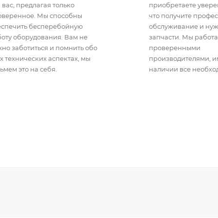
 вас, предлагая только
приобретаете уверен
оверенное. Мы способны
что получите профе
еспечить бесперебойную
обслуживание и ну
оту оборудования. Вам не
запчасти. Мы работа
но заботиться и помнить обо
проверенными
х технических аспектах, мы
производителями, 
ьмем это на себя.
наличии все необхо