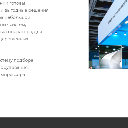
ании готовы
ки выгодные решения
ора небольшой
ных систем,
ьта оператора, для
ударственных
истему подбора
борудования,
омпрессора