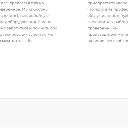
 вас, предлагая только
приобретаете уверен
оверенное. Мы способны
что получите профе
еспечить бесперебойную
обслуживание и ну
оту оборудования. Вам не
запчасти. Мы работа
но заботиться и помнить обо
проверенными
х технических аспектах, мы
производителями, 
ьмем это на себя.
наличии все необхо