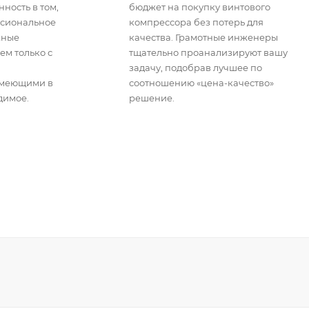
ность в том,
бюджет на покупку винтового
ссиональное
компрессора без потерь для
жные
качества. Грамотные инженеры
ем только с
тщательно проанализируют вашу
задачу, подобрав лучшее по
имеющими в
соотношению «цена-качество»
димое.
решение.