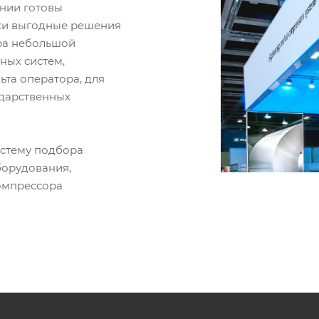
ании готовы
ки выгодные решения
ора небольшой
ных систем,
ьта оператора, для
ударственных
истему подбора
борудования,
омпрессора