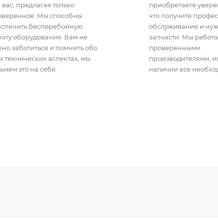
 вас, предлагая только
приобретаете уверен
оверенное. Мы способны
что получите профе
еспечить бесперебойную
обслуживание и ну
оту оборудования. Вам не
запчасти. Мы работа
но заботиться и помнить обо
проверенными
х технических аспектах, мы
производителями, 
ьмем это на себя.
наличии все необхо