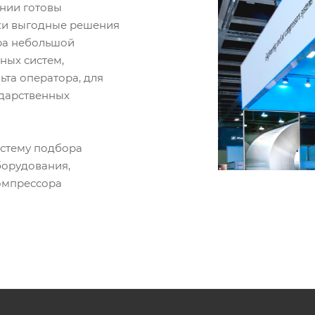
ании готовы
ки выгодные решения
ора небольшой
ных систем,
ьта оператора, для
ударственных
истему подбора
борудования,
омпрессора