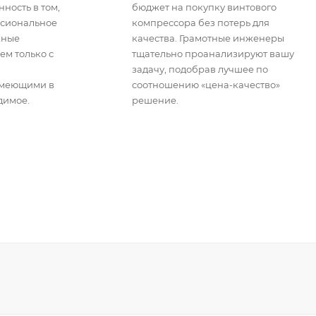
ность в том,
бюджет на покупку винтового
ссиональное
компрессора без потерь для
жные
качества. Грамотные инженеры
ем только с
тщательно проанализируют вашу
задачу, подобрав лучшее по
имеющими в
соотношению «цена-качество»
димое.
решение.