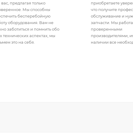
 вас, предлагая только
приобретаете уверен
оверенное. Мы способны
что получите профе
еспечить бесперебойную
обслуживание и ну
оту оборудования. Вам не
запчасти. Мы работа
но заботиться и помнить обо
проверенными
х технических аспектах, мы
производителями, 
ьмем это на себя.
наличии все необхо