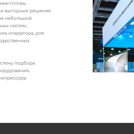
ании готовы
ки выгодные решения
ора небольшой
ных систем,
ьта оператора, для
ударственных
истему подбора
борудования,
омпрессора