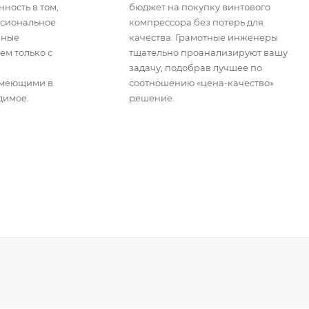
ность в том,
бюджет на покупку винтового
ссиональное
компрессора без потерь для
жные
качества. Грамотные инженеры
ем только с
тщательно проанализируют вашу
задачу, подобрав лучшее по
имеющими в
соотношению «цена-качество»
димое.
решение.